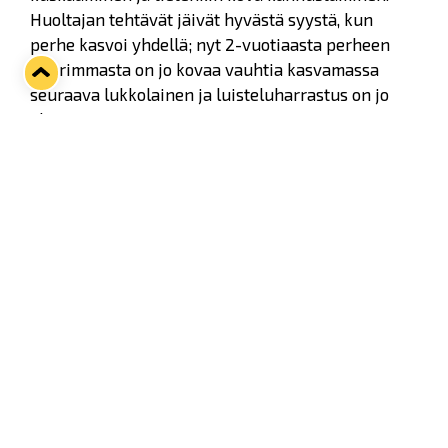
Huoltajan tehtävät jäivät hyvästä syystä, kun
perhe kasvoi yhdellä; nyt 2-vuotiaasta perheen
nuorimmasta on jo kovaa vauhtia kasvamassa
seuraava lukkolainen ja luisteluharrastus on jo
aloitettu.
Perheen lapsista Lucas pelaa U12-joukkueessa
maalivahtina ja Tiinan mies toimii
joukkueenjohtajana. Koko perhe elää ja hengittää
vahvasti Lukkoa ja jääkiekkoa, se näkyy myös
perheen muissa lapsissa, jotka viihtyvät Lukon
kotiotteluissa.
Tiinan tulevat palkitsemaan Puustellin yrittäjä
Asarja Virtanen sekä Lukko ry:n seurapäällikkö
Antti Saarinen.