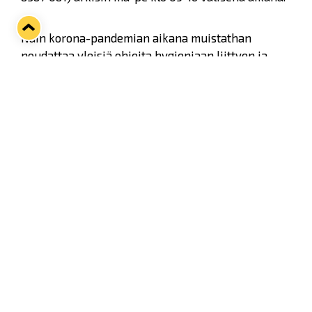
Näin korona-pandemian aikana muistathan
noudattaa yleisiä ohjeita hygieniaan liittyen ja
välttämään paikalle tulemista mikäli olet sairaana,
koet oireiluja tai sinut on määrätty karanteeniin.
Twitter
Facebook
LinkedIn
WhatsApp
Seuraava kotiottelu
pe 07.08.2026 klo 10:00
VS
Lukko — Ässät
Osta liput
Tuoreimmat uutiset
Pitsiturnauksen päiväliput on loppuunmyyty – Pitsitunnelmaan
pääset myös Marina Vistan terassilla
Lue juttu »