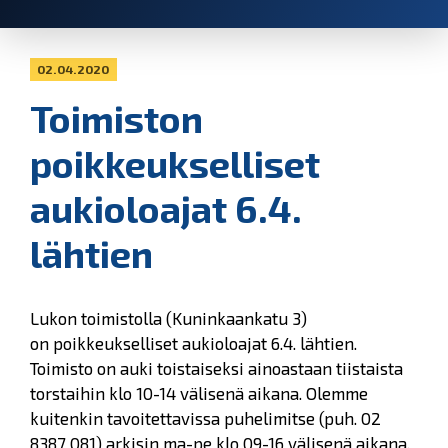
02.04.2020
Toimiston
poikkeukselliset
aukioloajat 6.4.
lähtien
Lukon toimistolla (Kuninkaankatu 3)
on poikkeukselliset aukioloajat 6.4. lähtien.
Toimisto on auki toistaiseksi ainoastaan tiistaista
torstaihin klo 10-14 välisenä aikana. Olemme
kuitenkin tavoitettavissa puhelimitse (puh. 02
8387 081) arkisin ma-pe klo 09-16 välisenä aikana.