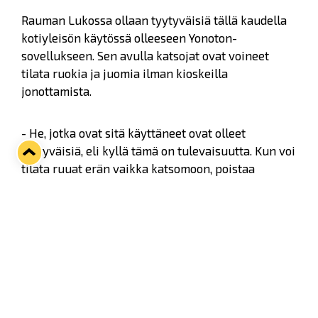
Rauman Lukossa ollaan tyytyväisiä tällä kaudella
kotiyleisön käytössä olleeseen Yonoton-
sovellukseen. Sen avulla katsojat ovat voineet
tilata ruokia ja juomia ilman kioskeilla
jonottamista.
- He, jotka ovat sitä käyttäneet ovat olleet
tyytyväisiä, eli kyllä tämä on tulevaisuutta. Kun voi
tilata ruuat erän vaikka katsomoon, poistaa
jonotuksen ja myös vähentää jonoja käytäviltäkin.
Siitä hyötyvät siis käyttäjät ja he, jotka eivät sitä
käytä. Tuplahyöty siis, kiittelee toimitusjohtaja
Timo Rajala
.
- Asiakkaat, jotka ovat sitä käyttäneet, ovat kyllä
käyttäneet sitä uudestaankin.