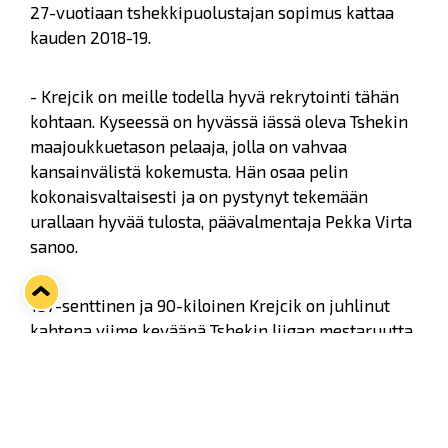
27-vuotiaan tshekkipuolustajan sopimus kattaa
kauden 2018-19.
- Krejcik on meille todella hyvä rekrytointi tähän
kohtaan. Kyseessä on hyvässä iässä oleva Tshekin
maajoukkuetason pelaaja, jolla on vahvaa
kansainvälistä kokemusta. Hän osaa pelin
kokonaisvaltaisesti ja on pystynyt tekemään
urallaan hyvää tulosta, päävalmentaja Pekka Virta
sanoo.
187-senttinen ja 90-kiloinen Krejcik on juhlinut
kahtena viime keväänä Tshekin liigan mestaruutta
HC Kometa Brnon paidassa. Menneellä kaudella
hän viimeisteli 52 pelaamassaan
runkosarjaottelussa tehot 8+27=35.
Pudotuspeleissä puolustaja kirjautti kahdeksan