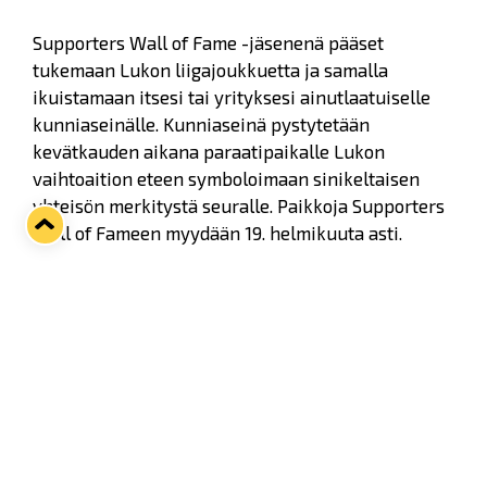
Supporters Wall of Fame -jäsenenä pääset
tukemaan Lukon liigajoukkuetta ja samalla
ikuistamaan itsesi tai yrityksesi ainutlaatuiselle
kunniaseinälle. Kunniaseinä pystytetään
kevätkauden aikana paraatipaikalle Lukon
vaihtoaition eteen symboloimaan sinikeltaisen
yhteisön merkitystä seuralle. Paikkoja Supporters
Wall of Fameen myydään 19. helmikuuta asti.
Tekstin/nimen maksimimerkkimäärä on 25.
Pidätämme oikeuden olla
julkaisematta kunniaseinällä asiattomia tekstejä ja
nimiä (esim. Porin Ässät). Tällaisissa tapauksissa
muutamme nimeksi Nimetön Lahjoittaja.
- Nyt erityisen haastavina aikoina koko