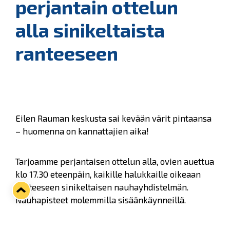
perjantain ottelun
alla sinikeltaista
ranteeseen
Eilen Rauman keskusta sai kevään värit pintaansa
– huomenna on kannattajien aika!
Tarjoamme perjantaisen ottelun alla, ovien auettua
klo 17.30 eteenpäin, kaikille halukkaille oikeaan
ranteeseen sinikeltaisen nauhayhdistelmän.
Nauhapisteet molemmilla sisäänkäynneillä.
Laita myös mielikuvituksesi peliin ja keksi omia