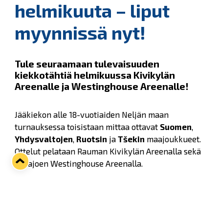
helmikuuta – liput
myynnissä nyt!
Tule seuraamaan tulevaisuuden
kiekkotähtiä helmikuussa Kivikylän
Areenalle ja Westinghouse Areenalle!
Jääkiekon alle 18-vuotiaiden Neljän maan
turnauksessa toisistaan mittaa ottavat
Suomen
,
Yhdysvaltojen
,
Ruotsin
ja
Tšekin
maajoukkueet.
Ottelut pelataan Rauman Kivikylän Areenalla sekä
Eurajoen Westinghouse Areenalla.
Turnaus alkaa näytösottelulla Suomi–Yhdysvallat
keskiviikkona 8. helmikuuta klo 19. Varsinainen
turnaus pelataan perjantaista sunnuntaihin