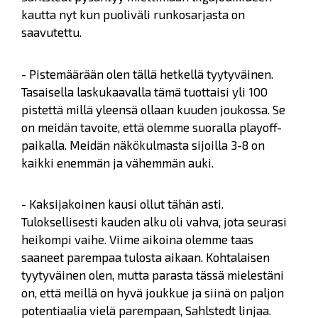
kautta nyt kun puoliväli runkosarjasta on
saavutettu.
- Pistemäärään olen tällä hetkellä tyytyväinen.
Tasaisella laskukaavalla tämä tuottaisi yli 100
pistettä millä yleensä ollaan kuuden joukossa. Se
on meidän tavoite, että olemme suoralla playoff-
paikalla. Meidän näkökulmasta sijoilla 3-8 on
kaikki enemmän ja vähemmän auki.
- Kaksijakoinen kausi ollut tähän asti.
Tuloksellisesti kauden alku oli vahva, jota seurasi
heikompi vaihe. Viime aikoina olemme taas
saaneet parempaa tulosta aikaan. Kohtalaisen
tyytyväinen olen, mutta parasta tässä mielestäni
on, että meillä on hyvä joukkue ja siinä on paljon
potentiaalia vielä parempaan, Sahlstedt linjaa.