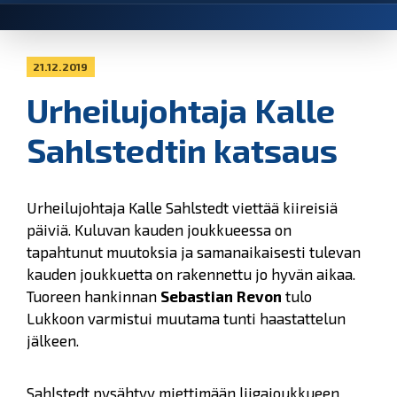
21.12.2019
Urheilujohtaja Kalle
Sahlstedtin katsaus
Urheilujohtaja Kalle Sahlstedt viettää kiireisiä
päiviä. Kuluvan kauden joukkueessa on
tapahtunut muutoksia ja samanaikaisesti tulevan
kauden joukkuetta on rakennettu jo hyvän aikaa.
Tuoreen hankinnan
Sebastian Revon
tulo
Lukkoon varmistui muutama tunti haastattelun
jälkeen.
Sahlstedt pysähtyy miettimään liigajoukkueen