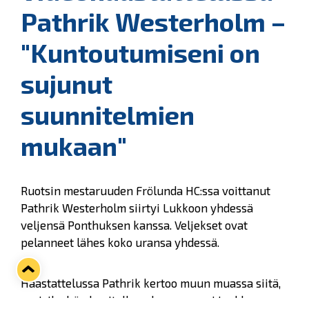
Pathrik Westerholm –
"Kuntoutumiseni on
sujunut
suunnitelmien
mukaan"
Ruotsin mestaruuden Frölunda HC:ssa voittanut
Pathrik Westerholm siirtyi Lukkoon yhdessä
veljensä Ponthuksen kanssa. Veljekset ovat
pelanneet lähes koko uransa yhdessä.
Haastattelussa Pathrik kertoo muun muassa siitä,
osaisiko hän kuvitella pelaavansa eri joukkueessa