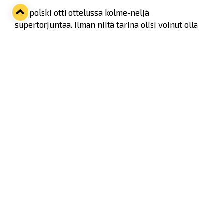
- Zapolski otti ottelussa kolme-neljä
supertorjuntaa. Ilman niitä tarina olisi voinut olla
toinen, jakoi päävalmentaja Risto Dufva kiitosta
sille, kenelle kiitos kuului.
Twitter
Facebook
LinkedIn
WhatsApp
Seuraava kotiottelu
ti 01.09.2026 klo 18:30
VS
Lukko — Ilves
Osta liput
Tuoreimmat uutiset
33. Pitsiturnaus päätökseen – HPK nappasi Knypyl-pystin
Lue juttu »
Otteluliput juhlakaudelle 26–27 nyt myynnissä!
Lue juttu »