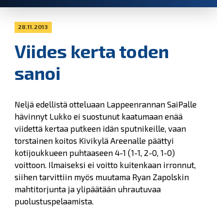
28.11.2013
Viides kerta toden
sanoi
Neljä edellistä otteluaan Lappeenrannan SaiPalle
hävinnyt Lukko ei suostunut kaatumaan enää
viidettä kertaa putkeen idän sputnikeille, vaan
torstainen koitos Kivikylä Areenalle päättyi
kotijoukkueen puhtaaseen 4-1 (1-1, 2-0, 1-0)
voittoon. Ilmaiseksi ei voitto kuitenkaan irronnut,
siihen tarvittiin myös muutama Ryan Zapolskin
mahtitorjunta ja ylipäätään uhrautuvaa
puolustuspelaamista.