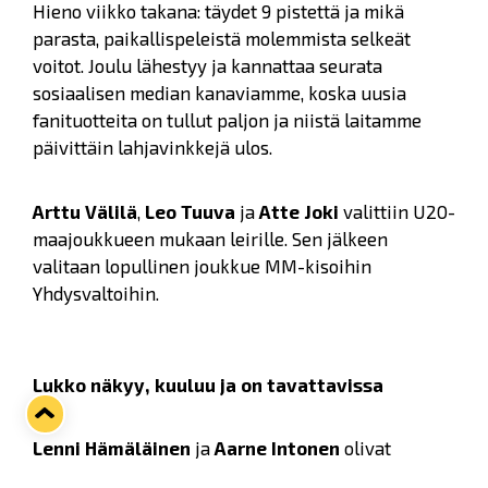
Hieno viikko takana: täydet 9 pistettä ja mikä
parasta, paikallispeleistä molemmista selkeät
voitot. Joulu lähestyy ja kannattaa seurata
sosiaalisen median kanaviamme, koska uusia
fanituotteita on tullut paljon ja niistä laitamme
päivittäin lahjavinkkejä ulos.
Arttu Välilä
,
Leo Tuuva
ja
Atte Joki
valittiin U20-
maajoukkueen mukaan leirille. Sen jälkeen
valitaan lopullinen joukkue MM-kisoihin
Yhdysvaltoihin.
Lukko näkyy, kuuluu ja on tavattavissa
Lenni Hämäläinen
ja
Aarne Intonen
olivat
Prismassa LukkoShopissa viime viikolla