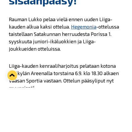
sisäänpääsy!
Rauman Lukko pelaa vielä ennen uuden Liiga-
kauden alkua kaksi ottelua.
Hegemonia
-ottelussa
taistellaan Satakunnan herruudesta Porissa 1.
syyskuuta juniori-ikäluokkien ja Liiga-
joukkueiden otteluissa.
Liiga-kauden kenraaliharjoitus pelataan kotona
Kivikylän Areenalla torstaina 6.9. klo 18.30 alkaen
Vaasan Sportia vastaan. Ottelun pääsyliput nyt
myynnissä!
Aikuisten liput hintaan 10 euroa. Lasten (5-16v.),
opiskelijoiden, eläkeläisten, invalidien ja
varusmiesten liput hintaan viisi euroa. Ottelussa ei
ole erikseen numeroituja paikkoja. Liput