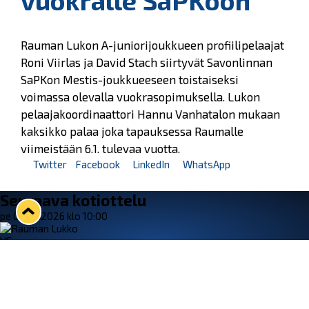
vuokralle SaPKoon
Rauman Lukon A-juniorijoukkueen profiilipelaajat
Roni Viirlas ja David Stach siirtyvät Savonlinnan
SaPKon Mestis-joukkueeseen toistaiseksi
voimassa olevalla vuokrasopimuksella. Lukon
pelaajakoordinaattori Hannu Vanhatalon mukaan
kaksikko palaa joka tapauksessa Raumalle
viimeistään 6.1. tulevaa vuotta.
Twitter
Facebook
LinkedIn
WhatsApp
Seuraava kotiottelu
pe 07.08.2026 klo 10:00
VS
Lukko — Ässät
Osta liput
Tuoreimmat uutiset