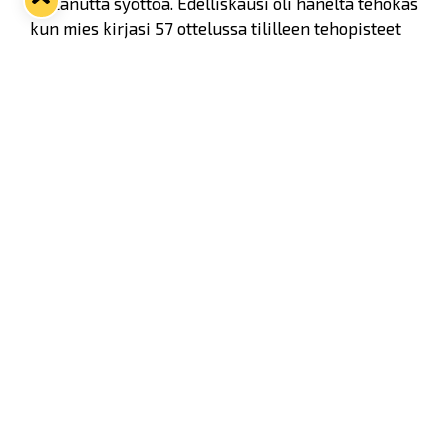
johtanutta syöttöä. Edelliskausi oli häneltä tehokas
kun mies kirjasi 57 ottelussa tililleen tehopisteet
22+28=50.
Twitter
Facebook
LinkedIn
WhatsApp
Seuraava kotiottelu
ti 01.09.2026 klo 18:30
VS
Lukko — Ilves
Osta liput
Tuoreimmat uutiset
33. Pitsiturnaus päätökseen – HPK nappasi Knypyl-pystin
Lue juttu »
Otteluliput juhlakaudelle 26–27 nyt myynnissä!
Lue juttu »
Kiekko-Espoo voittaa historian ensimmäisen naisten
Pitsiturnauksen