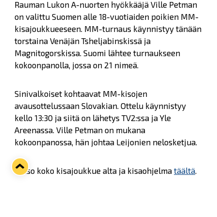
Rauman Lukon A-nuorten hyökkääjä Ville Petman
on valittu Suomen alle 18-vuotiaiden poikien MM-
kisajoukkueeseen. MM-turnaus käynnistyy tänään
torstaina Venäjän Tsheljabinskissä ja
Magnitogorskissa. Suomi lähtee turnaukseen
kokoonpanolla, jossa on 21 nimeä.
Sinivalkoiset kohtaavat MM-kisojen
avausottelussaan Slovakian. Ottelu käynnistyy
kello 13:30 ja siitä on lähetys TV2:ssa ja Yle
Areenassa. Ville Petman on mukana
kokoonpanossa, hän johtaa Leijonien nelosketjua.
Katso koko kisajoukkue alta ja kisaohjelma
täältä
.
Suomen MM-joukkue: