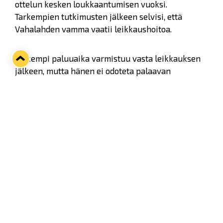
ottelun kesken loukkaantumisen vuoksi.
Tarkempien tutkimusten jälkeen selvisi, että
Vahalahden vamma vaatii leikkaushoitoa.
Tarkempi paluuaika varmistuu vasta leikkauksen
jälkeen, mutta hänen ei odoteta palaavan
pelikuntoon enää tällä kaudella.
Twitter
Facebook
LinkedIn
WhatsApp
Seuraava kotiottelu
pe 07.08.2026 klo 10:00
VS
Lukko — Ässät