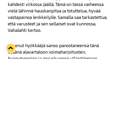
kahdesti viikossa jäällä. Tämä on tässä vaiheessa
vielä lähinnä hauskanpitoa ja totuttelua, hyvää
vastapainoa lenkkeilylle. Samalla saa tarkastettua,
että varusteet ja sen sellaiset ovat kunnossa,
Vahalahti kertoo.
Kokenut hyökkääjä sanoo panostaneensa tänä
kesänä alavartaloon voimaharjoitusten,
hyppytreenien ja peruskunnon ylläpitämisen
avulla.
- Nykyään kaikki pelaajat ovat kivenkovia
ammattilaisia ja pitävät itsestään huolta. Jokainen
tekee harjoitteensa omalla tyylillään, mutta olen
pyrkinyt omalla kokemuksellani tukemaan
nuorempia pelaajia erilaisilla vinkeillä.