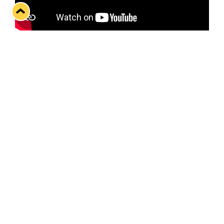
Twitter
Facebook
LinkedIn
WhatsApp
Seuraava kotiottelu
pe 07.08.2026 klo 10:00
VS
Lukko — Ässät
Osta liput
Tuoreimmat uutiset
Kiekko-Espoo voittaa historian ensimmäisen naisten
Pitsiturnauksen
Lue juttu »
Pitsiturnauksen päiväliput on loppuunmyyty – Pitsitunnelmaan
pääset myös Marina Vistan terassilla
Lue juttu »