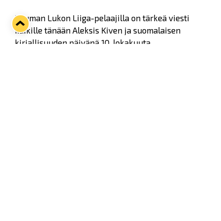
Rauman Lukon Liiga-pelaajilla on tärkeä viesti
kaikille tänään Aleksis Kiven ja suomalaisen
kirjallisuuden päivänä 10. lokakuuta.
Aina on hyvä päivä lukea. Lue siis sinäkin.
Twitter
Facebook
LinkedIn
WhatsApp
Seuraava kotiottelu
pe 07.08.2026 klo 10:00
VS
Lukko — Ässät
Osta liput
Tuoreimmat uutiset
Pitsiturnauksen päiväliput on loppuunmyyty – Pitsitunnelmaan
pääset myös Marina Vistan terassilla
Lue juttu »