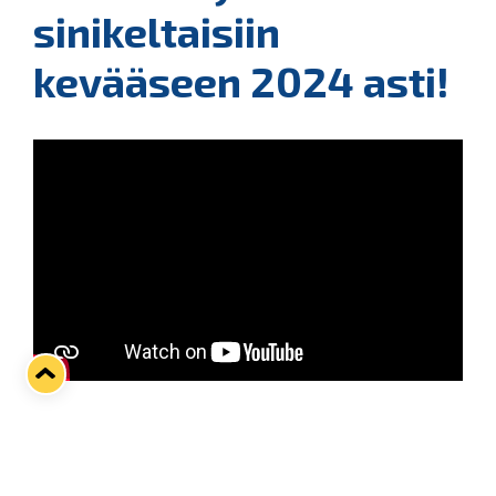
sinikeltaisiin
kevääseen 2024 asti!
Taloushallinto Pihlajamäki Oy:n kummipelaaja
Gabriel Fontaine edustaa Lukkoa kevääseen 2024
asti ulottuvalla sopimuksella!