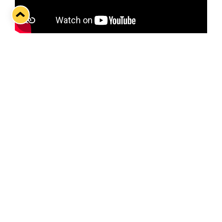
Kuva: MTV
Twitter
Facebook
LinkedIn
WhatsApp
Seuraava kotiottelu
ti 01.09.2026 klo 18:30
VS
Lukko — Ilves
Osta liput
Tuoreimmat uutiset
33. Pitsiturnaus päätökseen – HPK nappasi Knypyl-pystin
Lue juttu »
Otteluliput juhlakaudelle 26–27 nyt myynnissä!
Lue juttu »