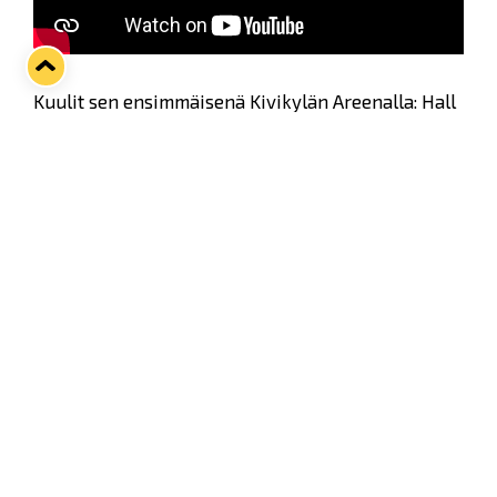
Kuulit sen ensimmäisenä Kivikylän Areenalla: Hall
of Familyn seuraava jäsen, Janhusen
kummipelaaja Julius Mattila, on tehnyt vuoden
jatkosopimuksen sinikeltaisiin! 👏💙💛
Twitter
Facebook
LinkedIn
WhatsApp
Seuraava kotiottelu
ti 01.09.2026 klo 18:30
VS
Lukko — Ilves
Osta liput
Tuoreimmat uutiset
33. Pitsiturnaus päätökseen – HPK nappasi Knypyl-pystin
Lue juttu »