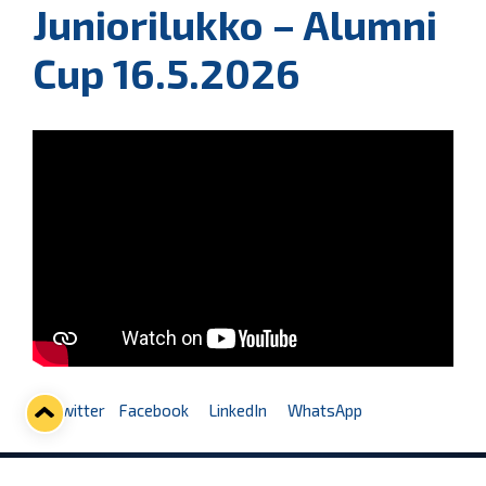
Juniorilukko – Alumni
Cup 16.5.2026
Twitter
Facebook
LinkedIn
WhatsApp
Seuraava kotiottelu