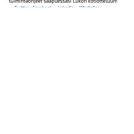
toimintaohjeet saapuessasi Lukon kotiotteluun!
Twitter
Facebook
LinkedIn
WhatsApp
Seuraava kotiottelu
pe 07.08.2026 klo 10:00
VS
Lukko — Ässät
Osta liput
Tuoreimmat uutiset
Kiekko-Espoo voittaa historian ensimmäisen naisten
Pitsiturnauksen
Lue juttu »
Pitsiturnauksen päiväliput on loppuunmyyty – Pitsitunnelmaan
pääset myös Marina Vistan terassilla
Lue juttu »
Lukko ja pirkanmaalainen vaatevalmistaja Nousu yhteistyöhön
Lue juttu »