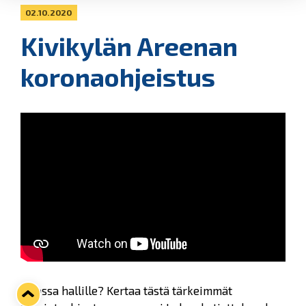
02.10.2020
Kivikylän Areenan
koronaohjeistus
Tulossa hallille? Kertaa tästä tärkeimmät