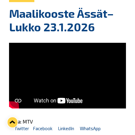
Maalikooste Ässät–
Lukko 23.1.2026
Kuva: MTV
Twitter
Facebook
LinkedIn
WhatsApp