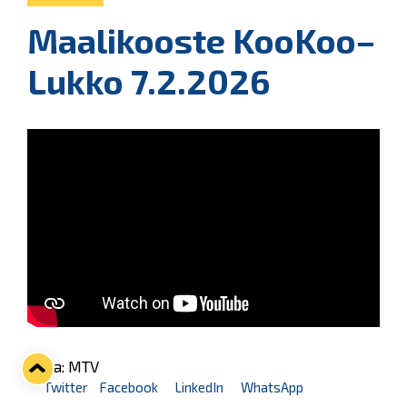
Maalikooste KooKoo–
Lukko 7.2.2026
Kuva: MTV
Twitter
Facebook
LinkedIn
WhatsApp