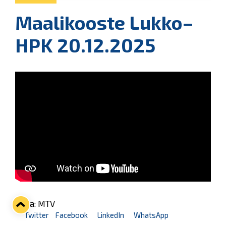
Maalikooste Lukko–
HPK 20.12.2025
Kuva: MTV
Twitter
Facebook
LinkedIn
WhatsApp