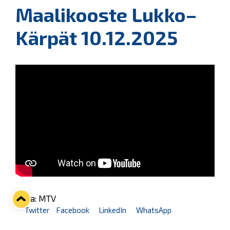
Maalikooste Lukko–
Kärpät 10.12.2025
Kuva: MTV
Twitter
Facebook
LinkedIn
WhatsApp