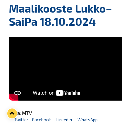
Maalikooste Lukko–
SaiPa 18.10.2024
Kuva: MTV
Twitter
Facebook
LinkedIn
WhatsApp