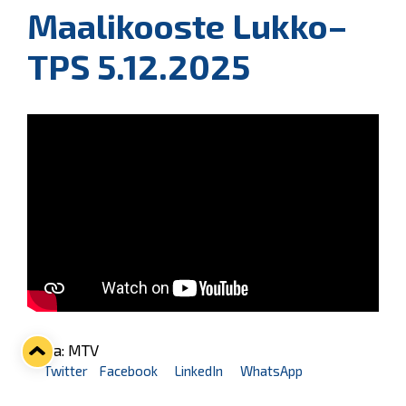
Maalikooste Lukko–
TPS 5.12.2025
Kuva: MTV
Twitter
Facebook
LinkedIn
WhatsApp