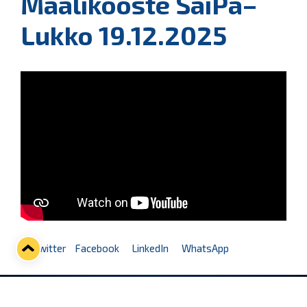
Maalikooste SaiPa–
Lukko 19.12.2025
Twitter
Facebook
LinkedIn
WhatsApp
Seuraava kotiottelu
pe 07.08.2026 klo 10:00