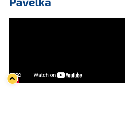
Pavelka
Lukon kolmen matsin vieraspeliviikko starttaa
tänään maanantaina Tampereella, jossa kohdataan
Tappara kolmatta kertaa tällä kaudella!
Toistaiseksi voitot ja pisteet ovat menneet
täysmääräisesti kirvesrinnoille, mutta joko nyt
pisteet lähtisivät lauantaina TPS:n murskanneen