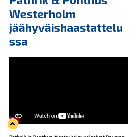
Westerholm
jäähyväishaastattelu
ssa
Pathrik ja Ponthus Westerholm pelasivat Rauman