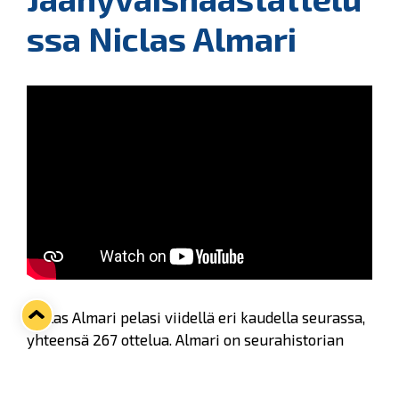
ssa Niclas Almari
Niclas Almari pelasi viidellä eri kaudella seurassa,
yhteensä 267 ottelua. Almari on seurahistorian
toiseksi paras pelaaja tehopörssissä ja pitää
hallussaan yhden kauden ennätystä +38 lukemalla.