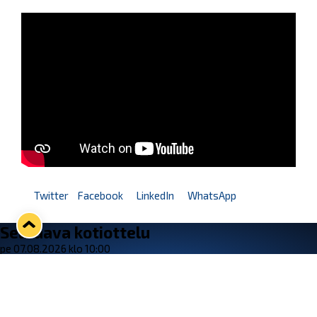
Twitter
Facebook
LinkedIn
WhatsApp
Seuraava kotiottelu
pe 07.08.2026 klo 10:00
VS
Lukko — Ässät