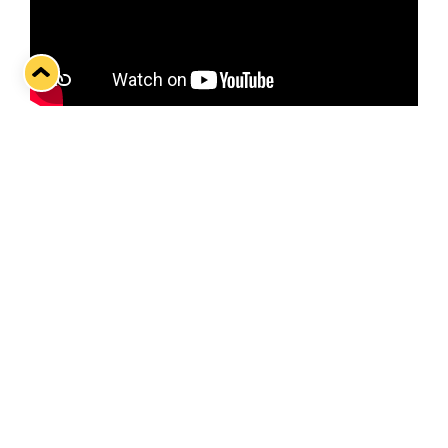
Runkosarjan toisiksi viimeistä Satakunnan
paikallista ennakoimassa Lenni Hämäläinen.
Twitter
Facebook
LinkedIn
WhatsApp
Seuraava kotiottelu
pe 07.08.2026 klo 10:00
VS
Lukko — Ässät
Osta liput
Tuoreimmat uutiset
Kiekko-Espoo voittaa historian ensimmäisen naisten
Pitsiturnauksen