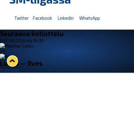
Twitter
Facebook
LinkedIn
WhatsApp
Seuraava kotiottelu
ti 01.09.2026 klo 18:30
VS
Lukko — Ilves
Osta liput
Tuoreimmat uutiset
33. Pitsiturnaus päätökseen – HPK nappasi Knypyl-pystin
Lue juttu »
Otteluliput juhlakaudelle 26–27 nyt myynnissä!
Lue juttu »
Kiekko-Espoo voittaa historian ensimmäisen naisten
Pitsiturnauksen
Lue juttu »