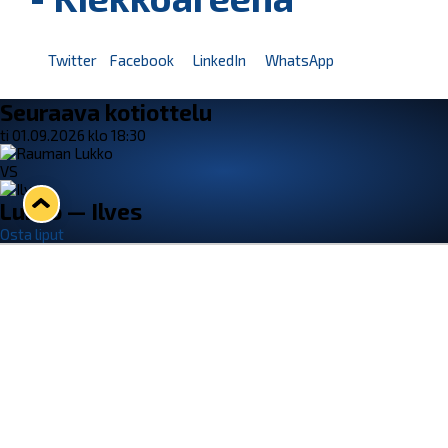
Twitter
Facebook
LinkedIn
WhatsApp
Seuraava kotiottelu
ti 01.09.2026 klo 18:30
VS
Lukko — Ilves
Osta liput
Tuoreimmat uutiset
33. Pitsiturnaus päätökseen – HPK nappasi Knypyl-pystin
Lue juttu »
Otteluliput juhlakaudelle 26–27 nyt myynnissä!
Lue juttu »
Kiekko-Espoo voittaa historian ensimmäisen naisten
Pitsiturnauksen
Lue juttu »