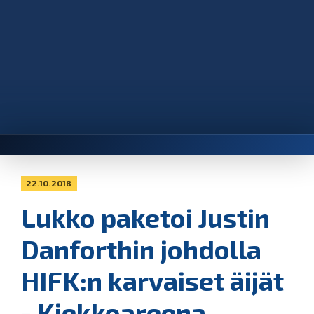
22.10.2018
Lukko paketoi Justin
Danforthin johdolla
HIFK:n karvaiset äijät
- Kiekkoareena