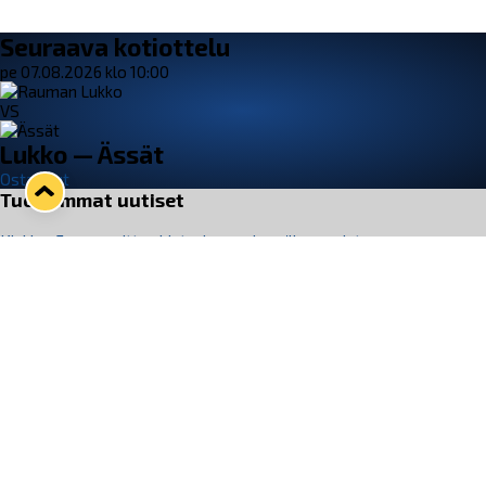
Seuraava kotiottelu
pe 07.08.2026 klo 10:00
VS
Lukko — Ässät
Osta liput
Tuoreimmat uutiset
Kiekko-Espoo voittaa historian ensimmäisen naisten
Pitsiturnauksen
Lue juttu »
Pitsiturnauksen päiväliput on loppuunmyyty – Pitsitunnelmaan
pääset myös Marina Vistan terassilla
Lue juttu »
Lukko ja pirkanmaalainen vaatevalmistaja Nousu yhteistyöhön
Lue juttu »
Aapo Vanninen Nuorten Leijonien mukana
Lue juttu »