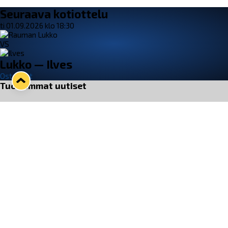
Seuraava kotiottelu
ti 01.09.2026 klo 18:30
VS
Lukko — Ilves
Osta liput
Tuoreimmat uutiset
33. Pitsiturnaus päätökseen – HPK nappasi Knypyl-pystin
Lue juttu »
Otteluliput juhlakaudelle 26–27 nyt myynnissä!
Lue juttu »
Kiekko-Espoo voittaa historian ensimmäisen naisten
Pitsiturnauksen
Lue juttu »
Pitsiturnauksen päiväliput on loppuunmyyty – Pitsitunnelmaan
pääset myös Marina Vistan terassilla
Lue juttu »