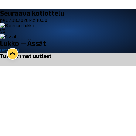
Seuraava kotiottelu
pe 07.08.2026 klo 10:00
VS
Lukko — Ässät
Osta liput
Tuoreimmat uutiset
Kiekko-Espoo voittaa historian ensimmäisen naisten
Pitsiturnauksen
Lue juttu »
Pitsiturnauksen päiväliput on loppuunmyyty – Pitsitunnelmaan
pääset myös Marina Vistan terassilla
Lue juttu »
Lukko ja pirkanmaalainen vaatevalmistaja Nousu yhteistyöhön
Lue juttu »
Aapo Vanninen Nuorten Leijonien mukana
Lue juttu »