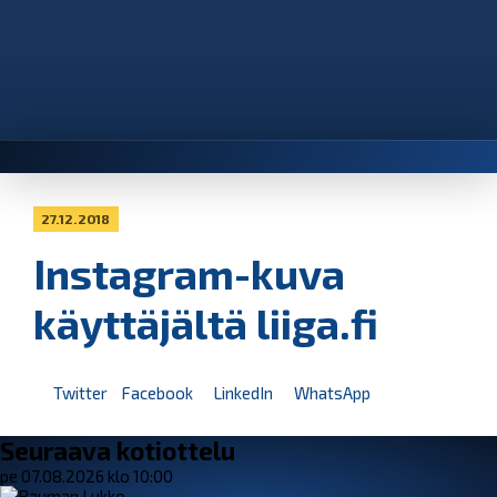
27.12.2018
Instagram-kuva
käyttäjältä liiga.fi
Twitter
Facebook
LinkedIn
WhatsApp
Seuraava kotiottelu
pe 07.08.2026 klo 10:00