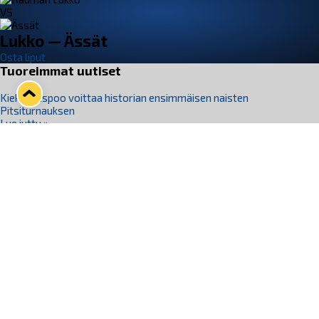
VS
Lukko — Ässät
Osta liput
Tuoreimmat uutiset
Kiekko-Espoo voittaa historian ensimmäisen naisten
Pitsiturnauksen
Lue juttu »
Pitsiturnauksen päiväliput on loppuunmyyty – Pitsitunnelmaan
pääset myös Marina Vistan terassilla
Lue juttu »
Lukko ja pirkanmaalainen vaatevalmistaja Nousu yhteistyöhön
Lue juttu »
Aapo Vanninen Nuorten Leijonien mukana
Lue juttu »
Rauman Lukko Oy on ostanut Marina Vista Oy:n liiketoiminnan
Raumalta
Lue juttu »