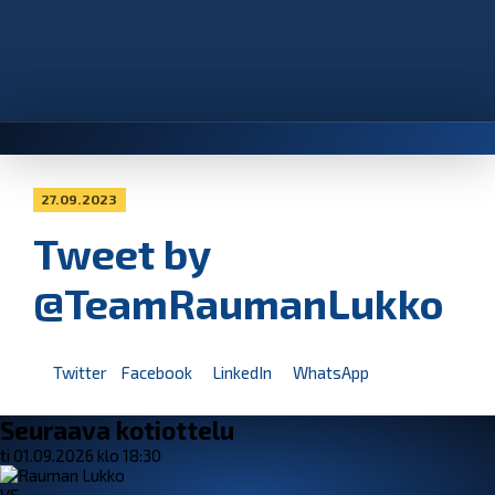
27.09.2023
Tweet by
@TeamRaumanLukko
Twitter
Facebook
LinkedIn
WhatsApp
Seuraava kotiottelu
ti 01.09.2026 klo 18:30