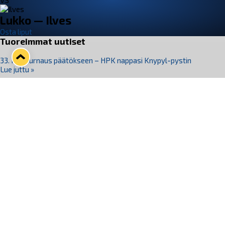
VS
Lukko — Ilves
Osta liput
Tuoreimmat uutiset
33. Pitsiturnaus päätökseen – HPK nappasi Knypyl-pystin
Lue juttu »
Otteluliput juhlakaudelle 26–27 nyt myynnissä!
Lue juttu »
Kiekko-Espoo voittaa historian ensimmäisen naisten
Pitsiturnauksen
Lue juttu »
Pitsiturnauksen päiväliput on loppuunmyyty – Pitsitunnelmaan
pääset myös Marina Vistan terassilla
Lue juttu »
Lukko ja pirkanmaalainen vaatevalmistaja Nousu yhteistyöhön
Lue juttu »
Seuraa Lukkoa somessa