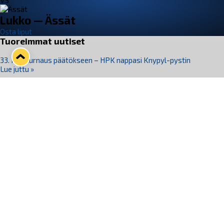
VS
Lukko — Ässät
Osta liput
Tuoreimmat uutiset
33. Pitsiturnaus päätökseen – HPK nappasi Knypyl-pystin
Lue juttu »
Otteluliput juhlakaudelle 26–27 nyt myynnissä!
Lue juttu »
Kiekko-Espoo voittaa historian ensimmäisen naisten
Pitsiturnauksen
Lue juttu »
Pitsiturnauksen päiväliput on loppuunmyyty – Pitsitunnelmaan
pääset myös Marina Vistan terassilla
Lue juttu »
Lukko ja pirkanmaalainen vaatevalmistaja Nousu yhteistyöhön
Lue juttu »
Seuraa Lukkoa somessa