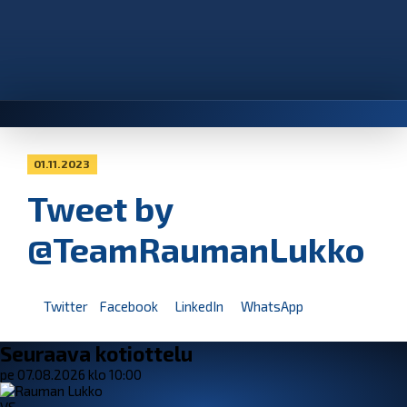
01.11.2023
Tweet by
@TeamRaumanLukko
Twitter
Facebook
LinkedIn
WhatsApp
Seuraava kotiottelu
pe 07.08.2026 klo 10:00