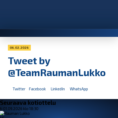
06.02.2026
Tweet by
@TeamRaumanLukko
Twitter
Facebook
LinkedIn
WhatsApp
Seuraava kotiottelu
ti 01.09.2026 klo 18:30