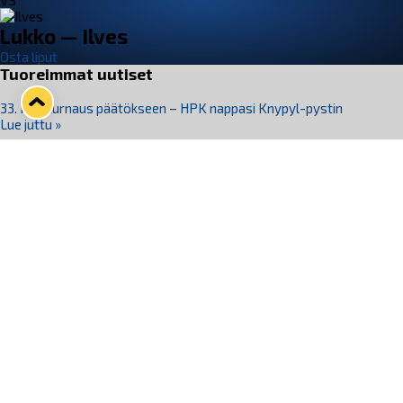
VS
Lukko — Ilves
Osta liput
Tuoreimmat uutiset
33. Pitsiturnaus päätökseen – HPK nappasi Knypyl-pystin
Lue juttu »
Otteluliput juhlakaudelle 26–27 nyt myynnissä!
Lue juttu »
Kiekko-Espoo voittaa historian ensimmäisen naisten
Pitsiturnauksen
Lue juttu »
Pitsiturnauksen päiväliput on loppuunmyyty – Pitsitunnelmaan
pääset myös Marina Vistan terassilla
Lue juttu »
Lukko ja pirkanmaalainen vaatevalmistaja Nousu yhteistyöhön
Lue juttu »
Seuraa Lukkoa somessa