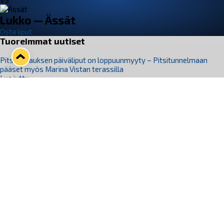
VS
Lukko — Ässät
Osta liput
Tuoreimmat uutiset
Pitsiturnauksen päiväliput on loppuunmyyty – Pitsitunnelmaan
pääset myös Marina Vistan terassilla
Lue juttu »
Lukko ja pirkanmaalainen vaatevalmistaja Nousu yhteistyöhön
Lue juttu »
Aapo Vanninen Nuorten Leijonien mukana
Lue juttu »
Rauman Lukko Oy on ostanut Marina Vista Oy:n liiketoiminnan
Raumalta
Lue juttu »
Varausviikonloppu oli kiireinen Jakub Florisille
Lue juttu »
Seuraa Lukkoa somessa