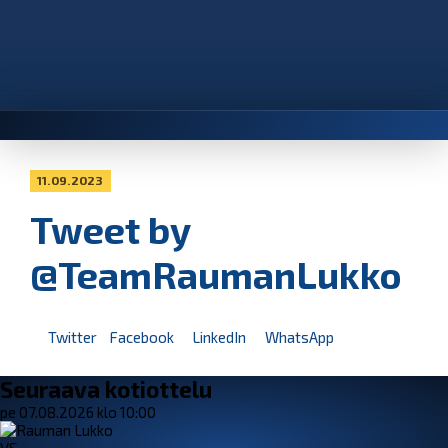
11.09.2023
Tweet by
@TeamRaumanLukko
Twitter
Facebook
LinkedIn
WhatsApp
Seuraava kotiottelu
pe 07.08.2026 klo 10:00