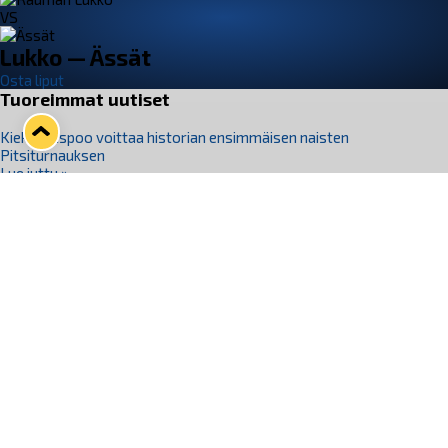
VS
Lukko — Ässät
Osta liput
Tuoreimmat uutiset
Kiekko-Espoo voittaa historian ensimmäisen naisten
Pitsiturnauksen
Lue juttu »
Pitsiturnauksen päiväliput on loppuunmyyty – Pitsitunnelmaan
pääset myös Marina Vistan terassilla
Lue juttu »
Lukko ja pirkanmaalainen vaatevalmistaja Nousu yhteistyöhön
Lue juttu »
Aapo Vanninen Nuorten Leijonien mukana
Lue juttu »
Rauman Lukko Oy on ostanut Marina Vista Oy:n liiketoiminnan
Raumalta
Lue juttu »