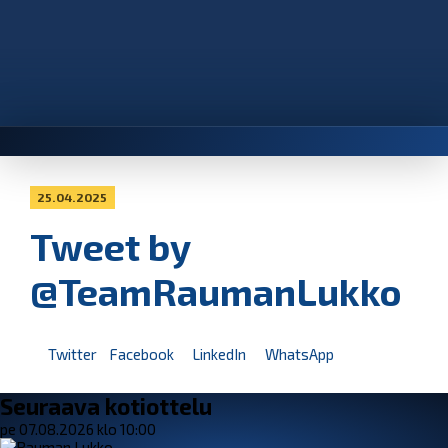
25.04.2025
Tweet by
@TeamRaumanLukko
Twitter
Facebook
LinkedIn
WhatsApp
Seuraava kotiottelu
pe 07.08.2026 klo 10:00