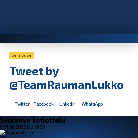
23.11.2024
Tweet by
@TeamRaumanLukko
Twitter
Facebook
LinkedIn
WhatsApp
Seuraava kotiottelu
ti 01.09.2026 klo 18:30