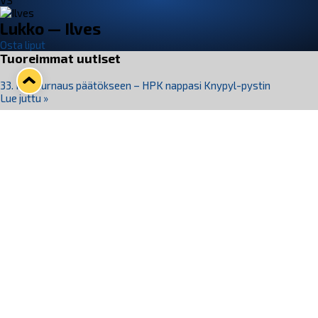
VS
Lukko — Ilves
Osta liput
Tuoreimmat uutiset
33. Pitsiturnaus päätökseen – HPK nappasi Knypyl-pystin
Lue juttu »
Otteluliput juhlakaudelle 26–27 nyt myynnissä!
Lue juttu »
Kiekko-Espoo voittaa historian ensimmäisen naisten
Pitsiturnauksen
Lue juttu »
Pitsiturnauksen päiväliput on loppuunmyyty – Pitsitunnelmaan
pääset myös Marina Vistan terassilla
Lue juttu »
Lukko ja pirkanmaalainen vaatevalmistaja Nousu yhteistyöhön
Lue juttu »
Seuraa Lukkoa somessa