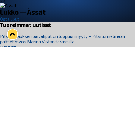
VS
Lukko — Ässät
Osta liput
Tuoreimmat uutiset
Pitsiturnauksen päiväliput on loppuunmyyty – Pitsitunnelmaan
pääset myös Marina Vistan terassilla
Lue juttu »
Lukko ja pirkanmaalainen vaatevalmistaja Nousu yhteistyöhön
Lue juttu »
Aapo Vanninen Nuorten Leijonien mukana
Lue juttu »
Rauman Lukko Oy on ostanut Marina Vista Oy:n liiketoiminnan
Raumalta
Lue juttu »
Varausviikonloppu oli kiireinen Jakub Florisille
Lue juttu »
Seuraa Lukkoa somessa