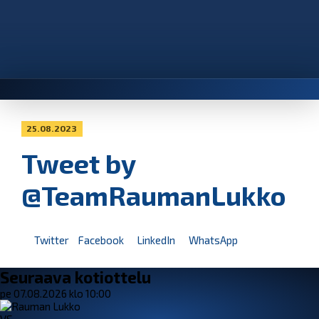
25.08.2023
Tweet by
@TeamRaumanLukko
Twitter
Facebook
LinkedIn
WhatsApp
Seuraava kotiottelu
pe 07.08.2026 klo 10:00