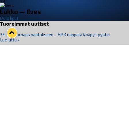
VS
Lukko — Ilves
Osta liput
Tuoreimmat uutiset
33. Pitsiturnaus päätökseen – HPK nappasi Knypyl-pystin
Lue juttu »
Otteluliput juhlakaudelle 26–27 nyt myynnissä!
Lue juttu »
Kiekko-Espoo voittaa historian ensimmäisen naisten
Pitsiturnauksen
Lue juttu »
Pitsiturnauksen päiväliput on loppuunmyyty – Pitsitunnelmaan
pääset myös Marina Vistan terassilla
Lue juttu »
Lukko ja pirkanmaalainen vaatevalmistaja Nousu yhteistyöhön
Lue juttu »
Seuraa Lukkoa somessa