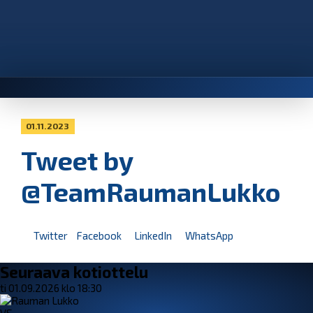
01.11.2023
Tweet by
@TeamRaumanLukko
Twitter
Facebook
LinkedIn
WhatsApp
Seuraava kotiottelu
ti 01.09.2026 klo 18:30